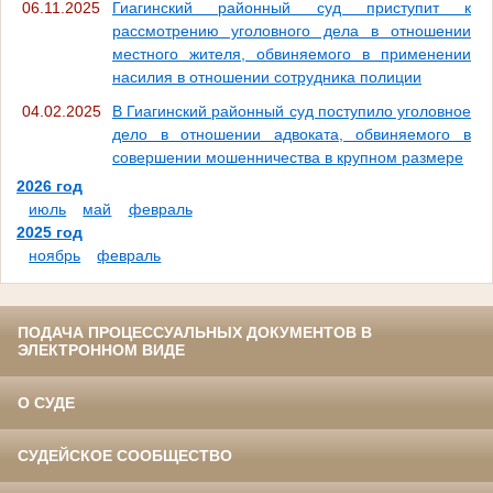
06.11.2025
Гиагинский районный суд приступит к
рассмотрению уголовного дела в отношении
местного жителя, обвиняемого в применении
насилия в отношении сотрудника полиции
04.02.2025
В Гиагинский районный суд поступило уголовное
дело в отношении адвоката, обвиняемого в
совершении мошенничества в крупном размере
2026 год
июль
май
февраль
2025 год
ноябрь
февраль
ПОДАЧА ПРОЦЕССУАЛЬНЫХ ДОКУМЕНТОВ В
ЭЛЕКТРОННОМ ВИДЕ
О СУДЕ
СУДЕЙСКОЕ СООБЩЕСТВО