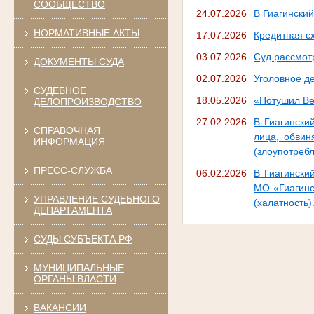
СООБЩЕСТВО
24.07.2026
В Гиагински
НОРМАТИВНЫЕ АКТЫ
17.07.2026
Кредитная с
03.07.2026
Суд рассмот
ДОКУМЕНТЫ СУДА
02.07.2026
Уголовное де
СУДЕБНОЕ
18.05.2026
«Потушил Ве
ДЕЛОПРОИЗВОДСТВО
27.02.2026
В Гиагински
СПРАВОЧНАЯ
лица, обвин
ИНФОРМАЦИЯ
(злоупотреб
ПРЕСС-СЛУЖБА
06.02.2026
В Гиагински
МО «Гиагинс
УПРАВЛЕНИЕ СУДЕБНОГО
(халатность)
ДЕПАРТАМЕНТА
СУДЫ СУБЪЕКТА РФ
МУНИЦИПАЛЬНЫЕ
ОРГАНЫ ВЛАСТИ
ВАКАНСИИ