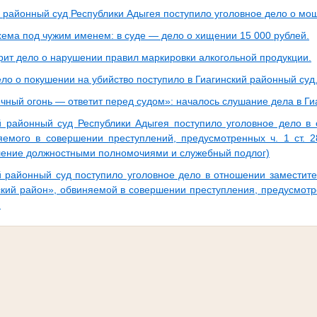
й районный суд Республики Адыгея поступило уголовное дело о мо
хема под чужим именем: в суде — дело о хищении 15 000 рублей.
рит дело о нарушении правил маркировки алкогольной продукции.
ло о покушении на убийство поступило в Гиагинский районный суд
чный огонь — ответит перед судом»: началось слушание дела в Г
й районный суд Республики Адыгея поступило уголовное дело в
яемого в совершении преступлений, предусмотренных ч. 1 ст. 2
ление должностными полномочиями и служебный подлог)
й районный суд поступило уголовное дело в отношении заместит
кий район», обвиняемой в совершении преступления, предусмотрен
.