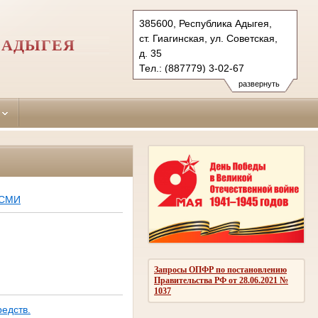
385600, Республика Адыгея,
ст. Гиагинская, ул. Советская,
 АДЫГЕЯ
д. 35
Тел.: (887779) 3-02-67
giaginsky.adg@sudrf.ru
развернуть
giagsud@mail.ru
 СМИ
Запросы ОПФР по постановлению
Правительства РФ от 28.06.2021 №
1037
едств.