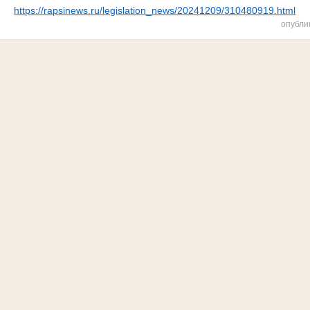
https://rapsinews.ru/legislation_news/20241209/310480919.html
опубли