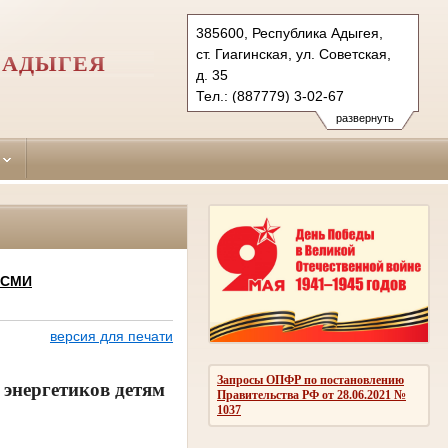
385600, Республика Адыгея,
ст. Гиагинская, ул. Советская,
 АДЫГЕЯ
д. 35
Тел.: (887779) 3-02-67
giaginsky.adg@sudrf.ru
развернуть
giagsud@mail.ru
 СМИ
версия для печати
Запросы ОПФР по постановлению
энергетиков детям
Правительства РФ от 28.06.2021 №
1037