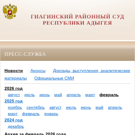
ГИАГИНСКИЙ РАЙОННЫЙ СУД
РЕСПУБЛИКИ АДЫГЕЯ
ПРЕСС-СЛУЖБА
Новости
Анонсы
Доклады, выступления, аналитические
материалы
Официальные СМИ
2026 год
август
июль
июнь
май
апрель
март
февраль
2025 год
ноябрь
сентябрь
август
июль
июнь
май
апрель
март
февраль
январь
2024 год
декабрь
Архив за февраль 2026 года