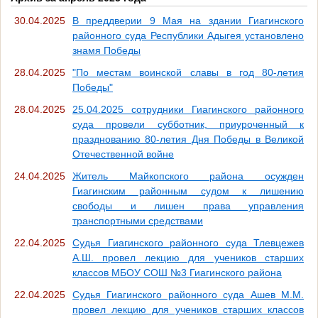
30.04.2025
В преддверии 9 Мая на здании Гиагинского
районного суда Республики Адыгея установлено
знамя Победы
28.04.2025
"По местам воинской славы в год 80-летия
Победы"
28.04.2025
25.04.2025 сотрудники Гиагинского районного
суда провели субботник, приуроченный к
празднованию 80-летия Дня Победы в Великой
Отечественной войне
24.04.2025
Житель Майкопского района осужден
Гиагинским районным судом к лишению
свободы и лишен права управления
транспортными средствами
22.04.2025
Судья Гиагинского районного суда Тлевцежев
А.Ш. провел лекцию для учеников старших
классов МБОУ СОШ №3 Гиагинского района
22.04.2025
Судья Гиагинского районного суда Ашев М.М.
провел лекцию для учеников старших классов