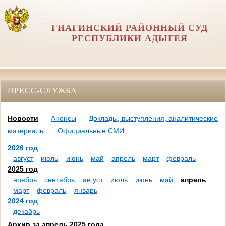
ГИАГИНСКИЙ РАЙОННЫЙ СУД
РЕСПУБЛИКИ АДЫГЕЯ
ПРЕСС-СЛУЖБА
Новости
Анонсы
Доклады, выступления, аналитические
материалы
Официальные СМИ
2026 год
август
июль
июнь
май
апрель
март
февраль
2025 год
ноябрь
сентябрь
август
июль
июнь
май
апрель
март
февраль
январь
2024 год
декабрь
Архив за апрель 2025 года