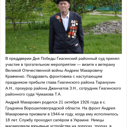
В преддверии Дня Победы Гиагинский районный суд принял
участие в трогательном мероприятии — визите к ветерану
Великой Отечественной войны Андрею Макаровичу
Кравченко. Поздравить фронтовика с наступающим
праздником прибыли глава Гиагинского района Таранухин
А.Н., прокурор района Джанчатов З.Н., сотрудник Гиагинского
районного суда Чумакова Т.А.
Андрей Макарович родился 21 октября 1926 года в с.
Градчина Ворошиловоградской области. На фронт Андрея
Макаровича призвали в 1944-м году, когда ему исполнилось
18 лет. Службу проходил сапёром в Украине. Немцы
маскировали взрывные устройства на дорогах, тропах, в