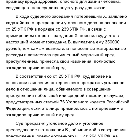
признаку вреда здоровью, опасного для жизни человека,
создающего непосредственную угрозу для жизни.
В ходе судебного заседания потерпевшим Х. заявлено
ходатайство о прекращении уголовного дела на основании
ст. 25 УПК РФ в порядке ст. 239 УПК РФ, в связи с
примирением сторон. Гражданин Х. пояснил суду, что в
настоящий момент гражданка В. выплатила ему 350000
рублей, тем самым возместила понесенные материальные
расходы и возместила причиненный моральный вред
преступлением, принесла свои извинения, полностью
загладила причиненный вред.
В соответствии со ст. 25 УПК РФ, суд вправе на
основании заявления потерпевшего прекратить уголовное
дело в отношении лица, обвиняемого в совершении
преступления небольшой или средней тяжести, в случаях,
предусмотренных статьей 76 Уголовного кодекса Российской
Федерации, если это лицо примирилось с потерпевшим и
загладило причиненный ему вред.
Суд прекратил уголовное дело и уголовное
преследование в отношении В., обвиняемой в совершении
преступления, предусмотренного ч. 1 ст. 264 УК РФ, на