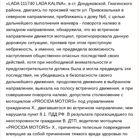
«LADA 111740 LADA KALINA», в ст. Дондуковской, Гиагинского
района, двигаясь по проезжей части ул. Привокзальная в
северном направлении, приближаясь к дому №6, с целью
дальнейшего выполнения маневра - поворота налево в
западном направлении, обнаружила, что во встречном
направлении движется мотоцикл, проигнорировала данную
дорожную ситуацию, проявив при этом преступную
небрежность, а именно, не предвидела возможность
наступления общественно-опасных последствий своих
действий, хотя при необходимой внимательности и
предусмотрительности должна была и могла предвидеть эти
последствия, не убедившись в безопасности своего
дальнейшего движения, продолжила движение в выбранном
направлении, выехала на полосу встречного движения, и при
совершении поворота налево, допустила столкновение с
мотоциклом «PROCIDA MOTORS» под управлением
гражданина Х., двигавшегося во встречном направлении, чем
нарушила пункт 8.1. ПДД РФ. В результате произошедшего по
неосторожности гражданки В. ДТП, водителю мотоцикла
«PROCIDA MOTORS» Х., причинены телесные повреждения
влекущие за собой причинение тяжкого вреда здоровью по