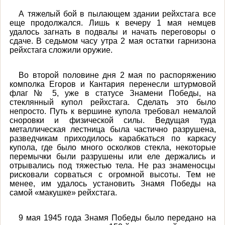
А тяжелый бой в пылающем здании рейхстага все
еще продолжался. Лишь к вечеру 1 мая немцев
удалось загнать в подвалы и начать переговоры о
сдаче. В седьмом часу утра 2 мая остатки гарнизона
рейхстага сложили оружие.
Во второй половине дня 2 мая по распоряжению
комполка Егоров и Кантария перенесли штурмовой
флаг № 5, уже в статусе Знамени Победы, на
стеклянный купол рейхстага. Сделать это было
непросто. Путь к вершине купола требовал немалой
сноровки и физической силы. Ведущая туда
металлическая лестница была частично разрушена,
разведчикам приходилось карабкаться по каркасу
купола, где было много осколков стекла, некоторые
перемычки были разрушены или еле держались и
отрывались под тяжестью тела. Не раз знаменосцы
рисковали сорваться с огромной высоты. Тем не
менее, им удалось установить Знамя Победы на
самой «макушке» рейхстага.
9 мая 1945 года Знамя Победы было передано на