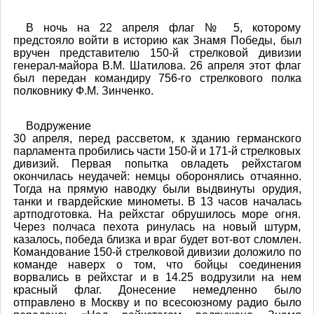
В ночь на 22 апреля флаг № 5, которому
предстояло войти в историю как Знамя Победы, был
вручен представителю 150-й стрелковой дивизии
генерал-майора В.М. Шатилова. 26 апреля этот флаг
был передан командиру 756-го стрелкового полка
полковнику Ф.М. Зинченко.
Водружение
30 апреля, перед рассветом, к зданию германского
парламента пробились части 150-й и 171-й стрелковых
дивизий. Первая попытка овладеть рейхстагом
окончилась неудачей: немцы оборонялись отчаянно.
Тогда на прямую наводку были выдвинуты орудия,
танки и гвардейские минометы. В 13 часов началась
артподготовка. На рейхстаг обрушилось море огня.
Через полчаса пехота ринулась на новый штурм,
казалось, победа близка и враг будет вот-вот сломлен.
Командование 150-й стрелковой дивизии доложило по
команде наверх о том, что бойцы соединения
ворвались в рейхстаг и в 14.25 водрузили на нем
красный флаг. Донесение немедленно было
отправлено в Москву и по всесоюзному радио было