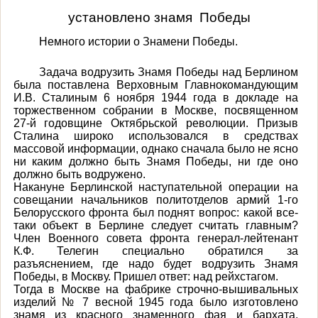
установлено знамя Победы
Немного истории о Знамени Победы.
Задача водрузить Знамя Победы над Берлином
была поставлена Верховным Главнокомандующим
И.В. Сталиным 6 ноября 1944 года в докладе на
торжественном собрании в Москве, посвященном
27-й годовщине Октябрьской революции. Призыв
Сталина широко использовался в средствах
массовой информации, однако сначала было не ясно
ни каким должно быть Знамя Победы, ни где оно
должно быть водружено.
Накануне Берлинской наступательной операции на
совещании начальников политотделов армий 1-го
Белорусского фронта был поднят вопрос: какой все-
таки объект в Берлине следует считать главным?
Член Военного совета фронта генерал-лейтенант
К.Ф. Телегин специально обратился за
разъяснением, где надо будет водрузить Знамя
Победы, в Москву. Пришел ответ: над рейхстагом.
Тогда в Москве на фабрике строчно-вышивальных
изделий № 7 весной 1945 года было изготовлено
знамя из красного знаменного фая и бархата,