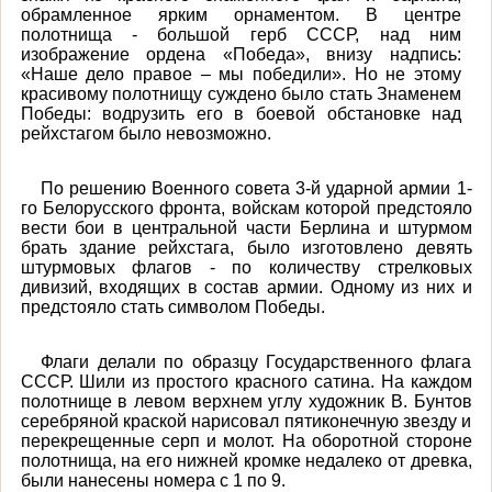
обрамленное ярким орнаментом. В центре
полотнища - большой герб СССР, над ним
изображение ордена «Победа», внизу надпись:
«Наше дело правое – мы победили». Но не этому
красивому полотнищу суждено было стать Знаменем
Победы: водрузить его в боевой обстановке над
рейхстагом было невозможно.
По решению Военного совета 3-й ударной армии 1-
го Белорусского фронта, войскам которой предстояло
вести бои в центральной части Берлина и штурмом
брать здание рейхстага, было изготовлено девять
штурмовых флагов - по количеству стрелковых
дивизий, входящих в состав армии. Одному из них и
предстояло стать символом Победы.
Флаги делали по образцу Государственного флага
СССР. Шили из простого красного сатина. На каждом
полотнище в левом верхнем углу художник В. Бунтов
серебряной краской нарисовал пятиконечную звезду и
перекрещенные серп и молот. На оборотной стороне
полотнища, на его нижней кромке недалеко от древка,
были нанесены номера с 1 по 9.