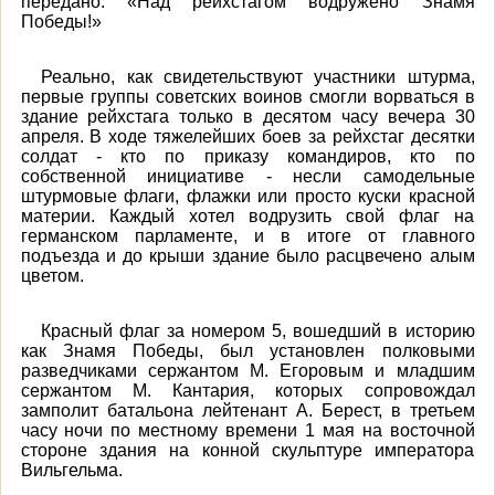
передано: «Над рейхстагом водружено Знамя
Победы!»
Реально, как свидетельствуют участники штурма,
первые группы советских воинов смогли ворваться в
здание рейхстага только в десятом часу вечера 30
апреля. В ходе тяжелейших боев за рейхстаг десятки
солдат - кто по приказу командиров, кто по
собственной инициативе - несли самодельные
штурмовые флаги, флажки или просто куски красной
материи. Каждый хотел водрузить свой флаг на
германском парламенте, и в итоге от главного
подъезда и до крыши здание было расцвечено алым
цветом.
Красный флаг за номером 5, вошедший в историю
как Знамя Победы, был установлен полковыми
разведчиками сержантом М. Егоровым и младшим
сержантом М. Кантария, которых сопровождал
замполит батальона лейтенант А. Берест, в третьем
часу ночи по местному времени 1 мая на восточной
стороне здания на конной скульптуре императора
Вильгельма.