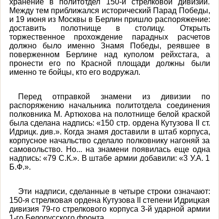
хранение в политотдел 150-й стрелковой дивизии.
Между тем приближался исторический Парад Победы,
и 19 июня из Москвы в Берлин пришло распоряжение:
доставить полотнище в столицу. Открыть
торжественное прохождение парадных расчетов
должно было именно Знамя Победы, реявшее в
поверженном Берлине над куполом рейхстага, а
пронести его по Красной площади должны были
именно те бойцы, кто его водружал.
Перед отправкой знамени из дивизии по
распоряжению начальника политотдела соединения
полковника М. Артюхова на полотнище белой краской
была сделана надпись: «150 стр. ордена Кутузова II ст.
Идрицк. див.». Когда знамя доставили в штаб корпуса,
корпусное начальство сделало полковнику нагоняй за
самовольство. Но... на знамени появилась еще одна
надпись: «79 С.К.». В штабе армии добавили: «3 У.А. 1
Б.Ф.».
Эти надписи, сделанные в четыре строки означают:
150-я стрелковая ордена Кутузова II степени Идрицкая
дивизия 79-го стрелкового корпуса 3-й ударной армии
1-го Белорусского фронта.